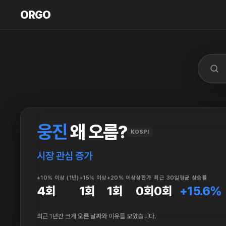
ORGO
ORGO
웅진
왜 오름?
KOSPI
시장 관심 증가
+10% 이상 (1년)
+15% 이상
+20% 이상
상한가
최근 30일
평균 상승률
4회
1회
1회
0회
0회
+15.6%
최근 1년간 크게 오른 날짜와 이유를 모았습니다.