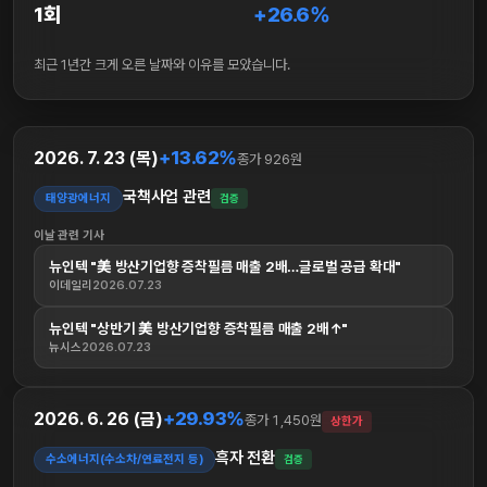
1회
+26.6%
최근 1년간 크게 오른 날짜와 이유를 모았습니다.
+13.62%
2026. 7. 23 (목)
종가 926원
국책사업 관련
태양광에너지
검증
이날 관련 기사
뉴인텍 "美 방산기업향 증착필름 매출 2배…글로벌 공급 확대"
이데일리
2026.07.23
뉴인텍 "상반기 美 방산기업향 증착필름 매출 2배↑"
뉴시스
2026.07.23
+29.93%
2026. 6. 26 (금)
종가 1,450원
상한가
흑자 전환
수소에너지(수소차/연료전지 등)
검증