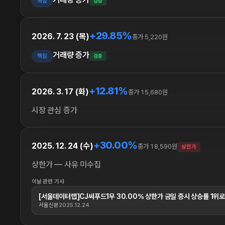
핵심
검증
+29.85%
2026. 7. 23 (목)
종가 5,220원
거래량 증가
핵심
검증
+12.81%
2026. 3. 17 (화)
종가 15,680원
시장 관심 증가
+30.00%
2025. 12. 24 (수)
종가 18,590원
상한가
상한가 — 사유 미수집
이날 관련 기사
[서울데이터랩]CJ씨푸드1우 30.00% 상한가 금일 증시 상승률 1위로 마
서울신문
2025.12.24