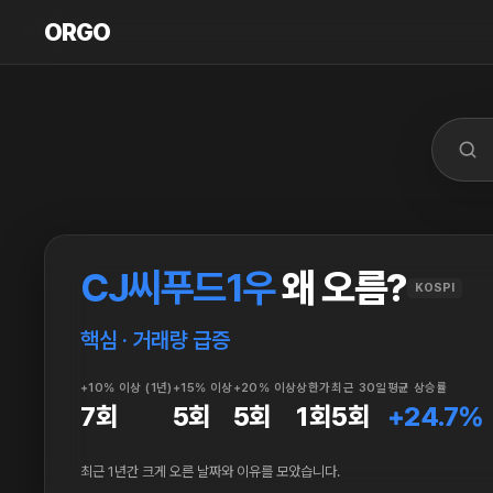
ORGO
ORGO
CJ씨푸드1우
왜 오름?
KOSPI
핵심 · 거래량 급증
+10% 이상 (1년)
+15% 이상
+20% 이상
상한가
최근 30일
평균 상승률
7회
5회
5회
1회
5회
+24.7%
최근 1년간 크게 오른 날짜와 이유를 모았습니다.