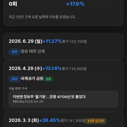
0회
+17.6%
최근 1년간 크게 오른 날짜와 이유를 모았습니다.
+11.27%
2026. 6. 29 (월)
종가 103,700원
정유 테마 강세
정유
+13.14%
2026. 4. 29 (수)
종가 134,300원
국제유가 급등
정유
검증
이날 관련 기사
이번엔 정유주 '불기둥'…장중 6700선 또 뚫었다
SBS Biz
2026.04.29
+28.45%
2026. 3. 3 (화)
종가 141,300원
52주 신고가