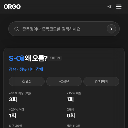
ORGO
ORGO
S-Oil
왜 오름?
KOSPI
정유 · 정유 테마 강세
관심
공유
네이버
+10% 이상 (1년)
+15% 이상
3회
1회
+20% 이상
상한가
1회
0회
최근 30일
평균 상승률