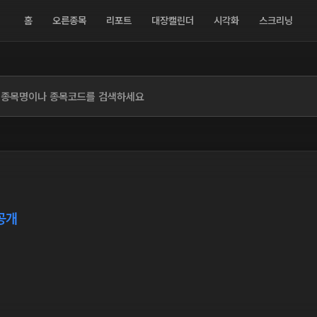
홈
오른종목
리포트
대장캘린더
시각화
스크리닝
공개