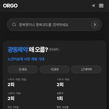
ORGO
ORGO
광동제약
왜 오름?
KOSPI
노안치료제 시장 개화 기대
관심
공유
네이버
+10% 이상 (1년)
+15% 이상
2회
2회
+20% 이상
상한가
2회
1회
최근 30일
평균 상승률