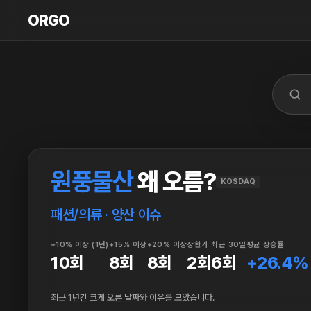
ORGO
ORGO
원풍물산
왜 오름?
KOSDAQ
패션/의류 · 양산 이슈
+10% 이상 (1년)
+15% 이상
+20% 이상
상한가
최근 30일
평균 상승률
10회
8회
8회
2회
6회
+26.4%
최근 1년간 크게 오른 날짜와 이유를 모았습니다.