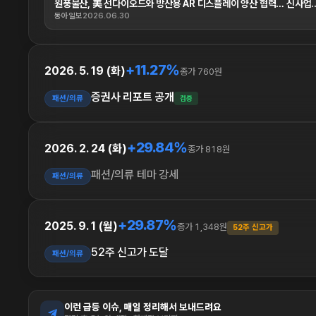
원풍물산, 美 선다이오드와 방산용 AR 디스플레이 양산 협력… 신사업..
동아일보
2026.06.30
+11.27%
2026. 5. 19 (화)
종가 760원
증권사 리포트 공개
패션/의류
검증
+29.84%
2026. 2. 24 (화)
종가 818원
패션/의류 테마 강세
패션/의류
+29.87%
2025. 9. 1 (월)
종가 1,348원
52주 신고가
52주 신고가 도달
패션/의류
이런 급등 이슈, 매일 정리해서 보내드려요