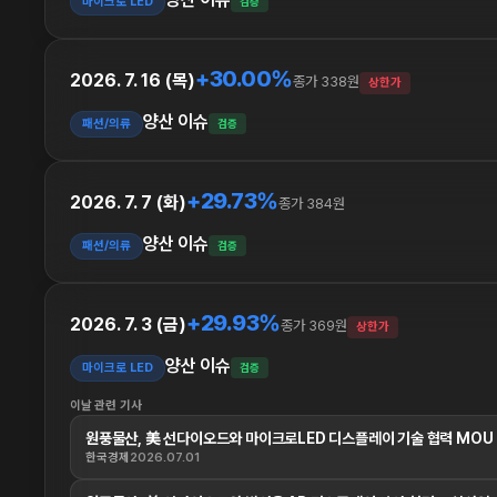
마이크로 LED
검증
+30.00%
2026. 7. 16 (목)
종가 338원
상한가
양산 이슈
패션/의류
검증
+29.73%
2026. 7. 7 (화)
종가 384원
양산 이슈
패션/의류
검증
+29.93%
2026. 7. 3 (금)
종가 369원
상한가
양산 이슈
마이크로 LED
검증
이날 관련 기사
원풍물산, 美 선다이오드와 마이크로LED 디스플레이 기술 협력 MOU .
한국경제
2026.07.01