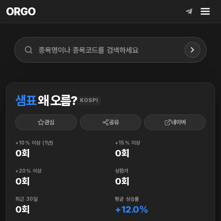
ORGO
ORGO
샘표
왜 오름?
KOSPI
관심
공유
네이버
+10% 이상 (1년)
+15% 이상
0회
0회
+20% 이상
상한가
0회
0회
최근 30일
평균 상승률
0회
+12.0%