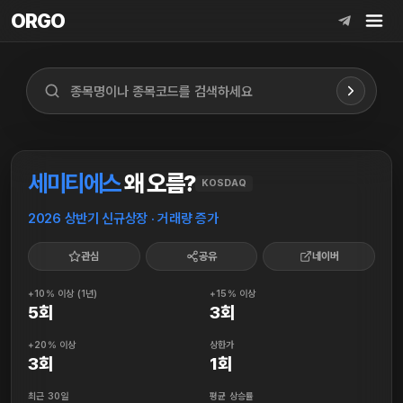
ORGO
ORGO
세미티에스
왜 오름?
KOSDAQ
2026 상반기 신규상장 · 거래량 증가
관심
공유
네이버
+10% 이상 (1년)
+15% 이상
5회
3회
+20% 이상
상한가
3회
1회
최근 30일
평균 상승률