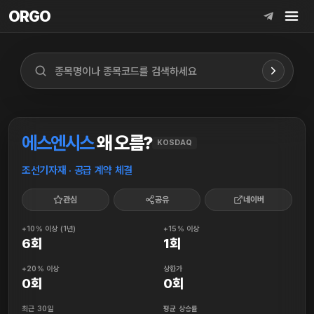
ORGO
ORGO
에스엔시스
왜 오름?
KOSDAQ
조선기자재 · 공급 계약 체결
관심
공유
네이버
+10% 이상 (1년)
+15% 이상
6회
1회
+20% 이상
상한가
0회
0회
최근 30일
평균 상승률